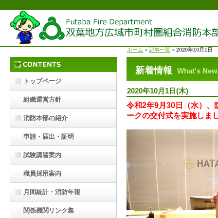
ホーム
>
記事一覧
>
2020年10月1日
新着情報
What's New
トップページ
2020年10月1日(木)
組織運営方針
令和2年9月30日（水）
ークの交付式を実施しま
消防本部の紹介
申請・届出・証明
試験講習案内
職員採用案内
月間統計・消防年報
関係機関リンク集