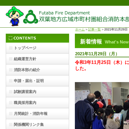
ホーム
>
記事一覧
>
2021年11月29日
新着情報
What's New
トップページ
2021年11月29日（月）
組織運営方針
令和3年11月25日（木
した。
消防本部の紹介
申請・届出・証明
試験講習案内
職員採用案内
月間統計・消防年報
関係機関リンク集