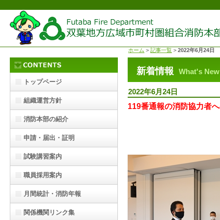
ホーム
>
記事一覧
>
2022年6月24日
新着情報
What's New
トップページ
2022年6月24日
組織運営方針
119番通報の消防協力者
消防本部の紹介
申請・届出・証明
試験講習案内
職員採用案内
月間統計・消防年報
関係機関リンク集