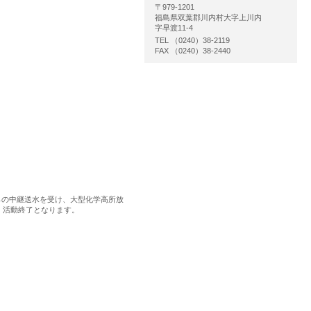
〒979-1201
福島県双葉郡川内村大字上川内
字早渡11-4
TEL （0240）38-2119
FAX （0240）38-2440
からの中継送水を受け、大型化学高所放
。活動終了となります。