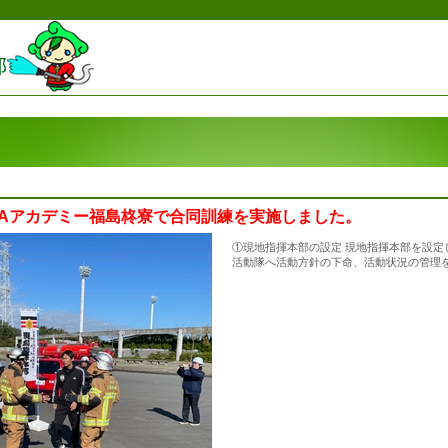
、JFAアカデミー福島柊寮で合同訓練を実施しました。
①現地指揮本部の設定 現地指揮本部を設定
活動隊へ活動方針の下命、活動状況の管理