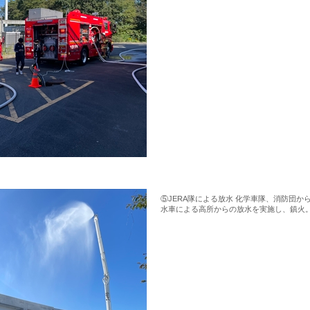
⑤JERA隊による放水 化学車隊、消防団
水車による高所からの放水を実施し、鎮火