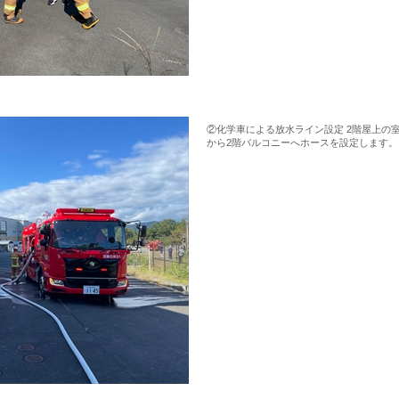
②化学車による放水ライン設定 2階屋上の
から2階バルコニーへホースを設定します。