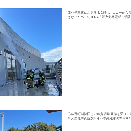
③化学車隊による放水 2階バルコニーから
きないため、㈱JERA広野火力発電所、消
④広野町消防団との連携活動 要請を受け、
所大型化学高所放水車へ中継送水の準備を