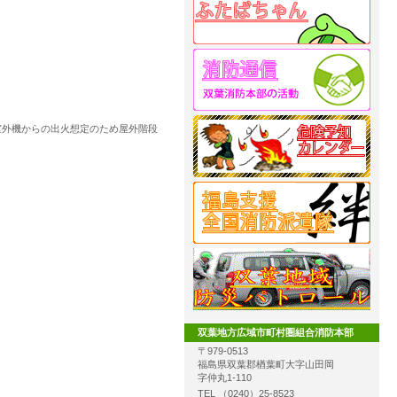
室外機からの出火想定のため屋外階段
双葉地方広域市町村圏組合消防本部
〒979-0513
福島県双葉郡楢葉町大字山田岡
字仲丸1-110
TEL （0240）25-8523