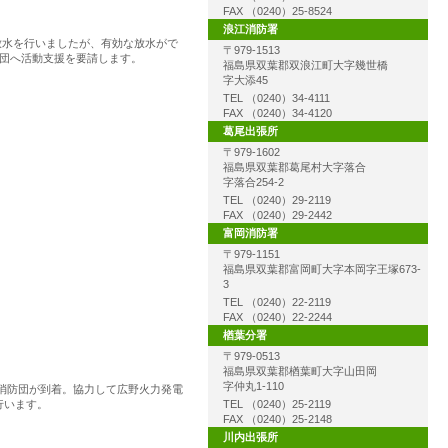
FAX （0240）25-8524
浪江消防署
放水を行いましたが、有効な放水がで
〒979-1513
防団へ活動支援を要請します。
福島県双葉郡双浪江町大字幾世橋
字大添45
TEL （0240）34-4111
FAX （0240）34-4120
葛尾出張所
〒979-1602
福島県双葉郡葛尾村大字落合
字落合254-2
TEL （0240）29-2119
FAX （0240）29-2442
富岡消防署
〒979-1151
福島県双葉郡富岡町大字本岡字王塚673-
3
TEL （0240）22-2119
FAX （0240）22-2244
楢葉分署
〒979-0513
福島県双葉郡楢葉町大字山田岡
字仲丸1-110
消防団が到着。協力して広野火力発電
行います。
TEL （0240）25-2119
FAX （0240）25-2148
川内出張所